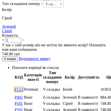
Тип складання паперу :
V-складка
Колір:
Сірий
Зелений
Сірий
Кількість:
+
−
У вас є свій розмір або ви хотіли би змінити колір? Напишіть
нам ваші побажання
748.80
грн
Відправити заявку
У кошик
Показати варіації як список
Тип
Категорія
КОД
складання
Колір
Доступність
Ці
якості
паперу
P123
Premium
V-складка
Білий
1038.
P402
Basic
Z-складка
Зелений
В наявності
884.4
P101
Basic
V-складка
Сірий
В наявності
748.8
P102
Basic
V-складка
Зелений
В наявності
748.8