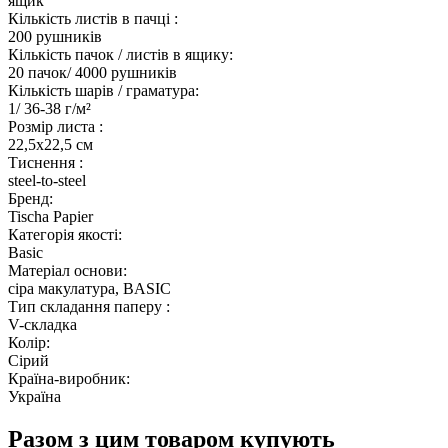
ящик
Кількість листів в пачці :
200 рушників
Кількість пачок / листів в ящику:
20 пачок/ 4000 рушників
Кількість шарів / граматура:
1/ 36-38 г/м²
Розмір листа :
22,5x22,5 см
Тиснення :
steel-to-steel
Бренд:
Tischa Papier
Категорія якості:
Basic
Матеріал основи:
сіра макулатура, BASIC
Тип складання паперу :
V-складка
Колір:
Сірий
Країна-виробник:
Україна
Разом з цим товаром купують