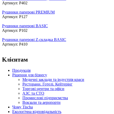
Артикул: P402
Рушники паперові PREMIUM
Артикул: P127
Рушники паперові BASIC
Артикул: P102
Рушники паперові Z-складка BASIC
Артикул: P410
Клієнтам
Продукція
Рішення для бізнесу
Медичні заклади та індустрія краси
Ресторани. Готелі. Кейтерінг
Торгові центри та офіси
АЗС та СТО
Промислові підприємства
Вокзали та аеропорти
Чому Tischa
Екологічна відповідальність