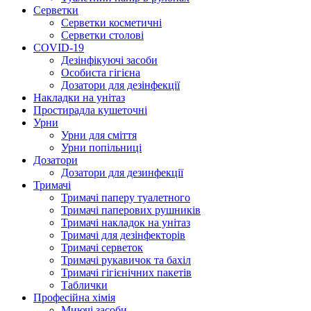
Серветки
Серветки косметичні
Серветки столові
COVID-19
Дезінфікуючі засоби
Особиста гігієна
Дозатори для дезінфекції
Накладки на унітаз
Простирадла кушеточні
Урни
Урни для сміття
Урни попільниці
Дозатори
Дозатори для дезинфекції
Тримачі
Тримачі паперу туалетного
Тримачі паперових рушників
Тримачі накладок на унітаз
Тримачі для дезінфекторів
Тримачі серветок
Тримачі рукавичок та бахіл
Тримачі гігієнічних пакетів
Таблички
Професійна хімія
Миючі засоби