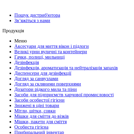
Пошук дистриб'ютора
Зв’яжіться з нами
Продукція
Меню
Аксесуари для миття вікон і підлоги
Великі урни вуличні та контейнери
Гачки, полиці, мильниці
Дезінфекція
Дезінфекція, ароматизація та нейтралізація запахів
Диспенсери для дезінфекції
Догляд за санвузлами
Догляд за скляними поверхнями
Дозатори рідкого мила та піни
Засоби для підприємств харчової промисловості
Засоби особистої гігієни
Знижені в ціні товари
Мітли, щітки, совки
Мішки для сміття до візків
Мішки, пакети для сміття
Особиста гігієна
Прибиральний інвентар