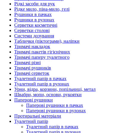
Рідкі засоби для рук
Рідке мило, піна-мило, гелі
Рушники в пачках
Рушники в рулонах
Серветки косметичні
Серветки столові
Системи дозування
Таблички (піктограми), наліпки
Тримачі накладок
Тримачі пакетів гігієнічних
Тримачі паперу туалетного
Тримачі різні
Тримачі рушників
Тримачі серветок
Туалетний папір в пачках
Туалетний папір в рулонах
Урни, відра, корзини, попільниці, метал
Швабри, мопи, основи, рукоятки
Паперові рушники
Паперові рушники в пачках
Паперові рушники в рулонах
Протиральні матеріали
Туалетний папір
Туалетний папір в пачках
Туалетний папір в рулонах