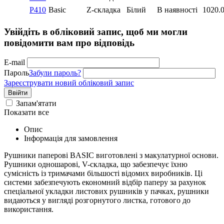
P410
Basic
Z-складка
Білий
В наявності
1020.
Увійдіть в обліковий запис, щоб ми могли
повідомити вам про відповідь
E-mail
Пароль
Забули пароль?
Зареєструвати новий обліковий запис
Ввійти
Запам'ятати
Показати все
Опис
Інформація для замовлення
Рушники паперові BASIC виготовлені з макулатурної основи.
Рушники одношарові, V-cкладка, що забезпечує їхню
сумісність із тримачами більшості відомих виробників. Ці
системи забезпечують економний відбір паперу за рахунок
спеціальної укладки листових рушників у пачках, рушники
видаються у вигляді розгорнутого листка, готового до
використання.