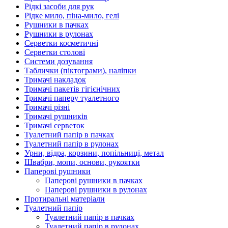
Рідкі засоби для рук
Рідке мило, піна-мило, гелі
Рушники в пачках
Рушники в рулонах
Серветки косметичні
Серветки столові
Системи дозування
Таблички (піктограми), наліпки
Тримачі накладок
Тримачі пакетів гігієнічних
Тримачі паперу туалетного
Тримачі різні
Тримачі рушників
Тримачі серветок
Туалетний папір в пачках
Туалетний папір в рулонах
Урни, відра, корзини, попільниці, метал
Швабри, мопи, основи, рукоятки
Паперові рушники
Паперові рушники в пачках
Паперові рушники в рулонах
Протиральні матеріали
Туалетний папір
Туалетний папір в пачках
Туалетний папір в рулонах