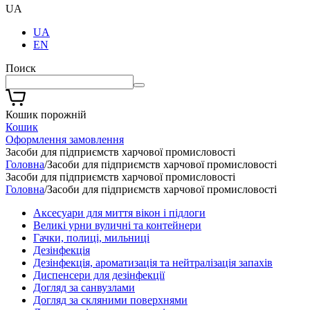
UA
UA
EN
Поиск
Кошик порожній
Кошик
Оформлення замовлення
Засоби для підприємств харчової промисловості
Головна
/
Засоби для підприємств харчової промисловості
Засоби для підприємств харчової промисловості
Головна
/
Засоби для підприємств харчової промисловості
Аксесуари для миття вікон і підлоги
Великі урни вуличні та контейнери
Гачки, полиці, мильниці
Дезінфекція
Дезінфекція, ароматизація та нейтралізація запахів
Диспенсери для дезінфекції
Догляд за санвузлами
Догляд за скляними поверхнями