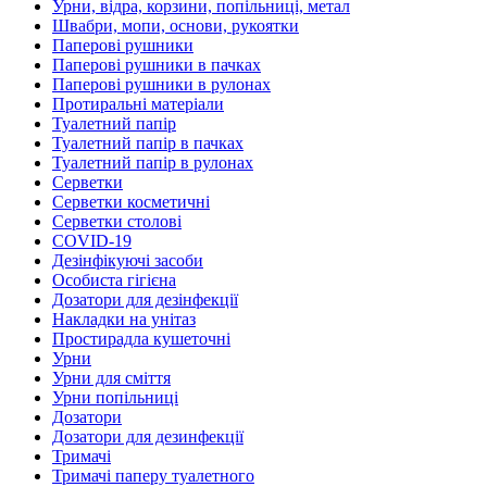
Урни, відра, корзини, попільниці, метал
Швабри, мопи, основи, рукоятки
Паперові рушники
Паперові рушники в пачках
Паперові рушники в рулонах
Протиральні матеріали
Туалетний папір
Туалетний папір в пачках
Туалетний папір в рулонах
Серветки
Серветки косметичні
Серветки столові
COVID-19
Дезінфікуючі засоби
Особиста гігієна
Дозатори для дезінфекції
Накладки на унітаз
Простирадла кушеточні
Урни
Урни для сміття
Урни попільниці
Дозатори
Дозатори для дезинфекції
Тримачі
Тримачі паперу туалетного