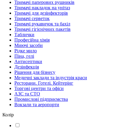
Тримачі паперових рушників
Тримачі накладок на унітаз
Тримачі для дезінфекторів
Тримачі серветок
Тримачі рукавичок та бахіл
Тримачі гігієнічних пакетів
Таблички
Професійна хімія
Миючі засоби
Рідке мило
Піна, гелі
Антисептики
Дезінфекція
Рішення для бізнесу
Медичні заклади та індустрія краси
Ресторани. Готелі. Кейтерінг
Торгові центри та офіси
АЗС та СТО
Промислові підприємства
Вокзали та аеропорти
Колір