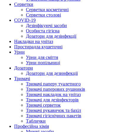
Серветки
Серветки косметичні
Серветки столові
COVID-19
Дезінфікуючі засоби
Особиста гігієна
Дозатори для дезінфекції
Накладки на унітаз
Простирадла кушеточні
Урни
Урни для сміття
Урни попільниці
Дозатори
Дозатори для дезинфекції
Тримачі
Тримачі паперу туалетного
Тримачі паперових рушників
Тримачі накладок на унітаз
Тримачі для дезінфекторів
Тримачі серветок
Тримачі рукавичок та бахіл
Тримачі гігієнічних пакетів
Таблички
Професійна хімія
Миючі засоби