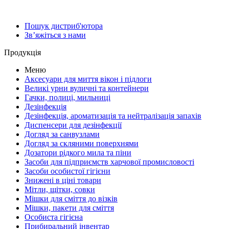
Пошук дистриб'ютора
Зв’яжіться з нами
Продукція
Меню
Аксесуари для миття вікон і підлоги
Великі урни вуличні та контейнери
Гачки, полиці, мильниці
Дезінфекція
Дезінфекція, ароматизація та нейтралізація запахів
Диспенсери для дезінфекції
Догляд за санвузлами
Догляд за скляними поверхнями
Дозатори рідкого мила та піни
Засоби для підприємств харчової промисловості
Засоби особистої гігієни
Знижені в ціні товари
Мітли, щітки, совки
Мішки для сміття до візків
Мішки, пакети для сміття
Особиста гігієна
Прибиральний інвентар