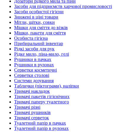
Дозатори рідкого мила та піни
Засоби для підприємств харчової промисловості
Засоби особистої гігієни
Знижені в ціні товари
Мітли, щітки, совки
Мішки для сміття до візків
Мішки, пакети для сміття
Особиста гігієна
Прибиральний інвентар
Рідкі засоби для рук
Рідке мило, піна-мило, гелі
Рушники в пачках
Рушники в рулонах
Серветки косметичні
Серветки столові
Системи дозування
Таблички (піктограми), наліпки
Тримачі накладок
Тримачі пакетів гігієнічних
Тримачі паперу туалетного
Тримачі різні
Тримачі рушників
Тримачі серветок
Туалетний папір в пачках
Туалетний папір в рулонах