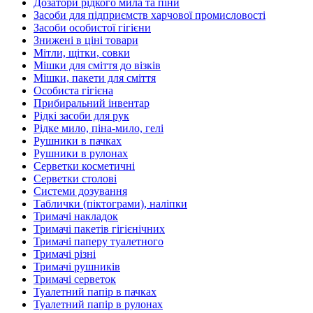
Дозатори рідкого мила та піни
Засоби для підприємств харчової промисловості
Засоби особистої гігієни
Знижені в ціні товари
Мітли, щітки, совки
Мішки для сміття до візків
Мішки, пакети для сміття
Особиста гігієна
Прибиральний інвентар
Рідкі засоби для рук
Рідке мило, піна-мило, гелі
Рушники в пачках
Рушники в рулонах
Серветки косметичні
Серветки столові
Системи дозування
Таблички (піктограми), наліпки
Тримачі накладок
Тримачі пакетів гігієнічних
Тримачі паперу туалетного
Тримачі різні
Тримачі рушників
Тримачі серветок
Туалетний папір в пачках
Туалетний папір в рулонах