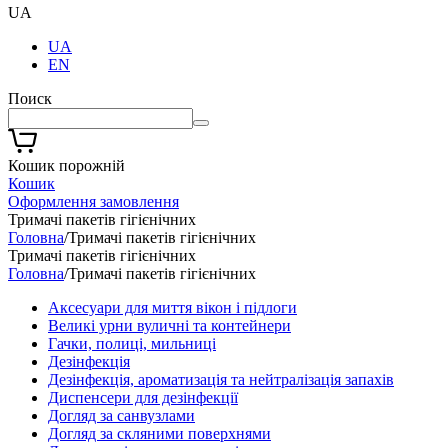
UA
UA
EN
Поиск
Кошик порожній
Кошик
Оформлення замовлення
Тримачі пакетів гігієнічних
Головна
/
Тримачі пакетів гігієнічних
Тримачі пакетів гігієнічних
Головна
/
Тримачі пакетів гігієнічних
Аксесуари для миття вікон і підлоги
Великі урни вуличні та контейнери
Гачки, полиці, мильниці
Дезінфекція
Дезінфекція, ароматизація та нейтралізація запахів
Диспенсери для дезінфекції
Догляд за санвузлами
Догляд за скляними поверхнями