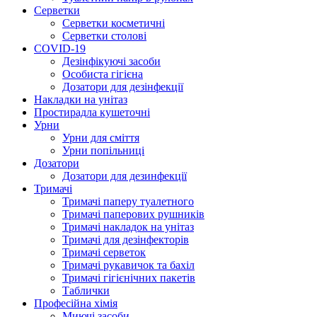
Серветки
Серветки косметичні
Серветки столові
COVID-19
Дезінфікуючі засоби
Особиста гігієна
Дозатори для дезінфекції
Накладки на унітаз
Простирадла кушеточні
Урни
Урни для сміття
Урни попільниці
Дозатори
Дозатори для дезинфекції
Тримачі
Тримачі паперу туалетного
Тримачі паперових рушників
Тримачі накладок на унітаз
Тримачі для дезінфекторів
Тримачі серветок
Тримачі рукавичок та бахіл
Тримачі гігієнічних пакетів
Таблички
Професійна хімія
Миючі засоби