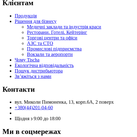
Клієнтам
Продукція
Рішення для бізнесу
Медичні заклади та індустрія краси
Ресторани. Готелі. Кейтерінг
Торгові центри та офіси
АЗС та СТО
Промислові підприємства
Вокзали та аеропорти
Чому Tischa
Екологічна відповідальність
Пошук дистрибьютора
Зв’яжіться з нами
Контакти
вул. Миколи Пимоненка, 13, корп.6А, 2 поверх
+380(44)201-04-60
Щодня з 9:00 до 18:00
Ми в соцмережах