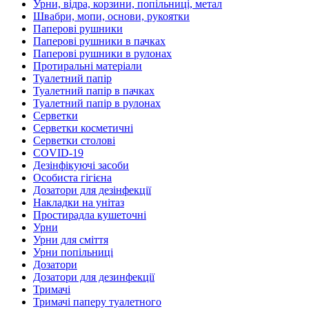
Урни, відра, корзини, попільниці, метал
Швабри, мопи, основи, рукоятки
Паперові рушники
Паперові рушники в пачках
Паперові рушники в рулонах
Протиральні матеріали
Туалетний папір
Туалетний папір в пачках
Туалетний папір в рулонах
Серветки
Серветки косметичні
Серветки столові
COVID-19
Дезінфікуючі засоби
Особиста гігієна
Дозатори для дезінфекції
Накладки на унітаз
Простирадла кушеточні
Урни
Урни для сміття
Урни попільниці
Дозатори
Дозатори для дезинфекції
Тримачі
Тримачі паперу туалетного