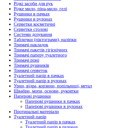
Рідкі засоби для рук
Рідке мило, піна-мило, гелі
Рушники в пачках
Рушники в рулонах
Серветки косметичні
Серветки столові
Системи дозування
Таблички (піктограми), наліпки
Тримачі накладок
Тримачі пакетів гігієнічних
Тримачі паперу туалетного
Тримачі різні
Тримачі рушників
Тримачі серветок
Туалетний папір в пачках
Туалетний папір в рулонах
Урни, відра, корзини, попільниці, метал
Швабри, мопи, основи, рукоятки
Паперові рушники
Паперові рушники в пачках
Паперові рушники в рулонах
Протиральні матеріали
Туалетний папір
Туалетний папір в пачках
Туалетний папір в рулонах