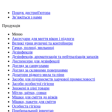
Пошук дистриб'ютора
Зв’яжіться з нами
Продукція
Меню
Аксесуари для миття вікон і підлоги
Великі урни вуличні та контейнери
Гачки, полиці, мильниці
Дезінфекція
Дезінфекція, ароматизація та нейтралізація запахів
Диспенсери для дезінфекції
Догляд за санвузлами
Догляд за скляними поверхнями
Дозатори рідкого мила та піни
Засоби для підприємств харчової промисловості
Засоби особистої гігієни
Знижені в ціні товари
Мітли, щітки, совки
Мішки для сміття до візків
Мішки, пакети для сміття
Особиста гігієна
Прибиральний інвентар