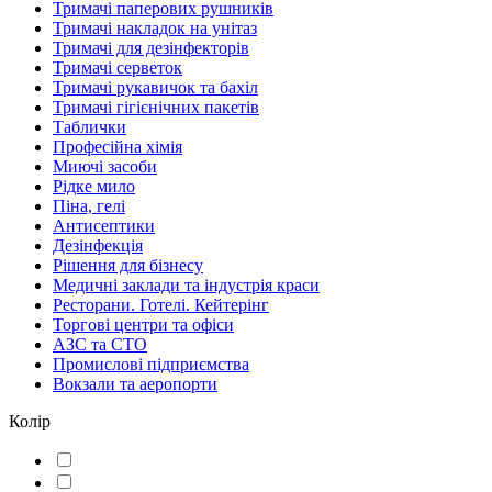
Тримачі паперових рушників
Тримачі накладок на унітаз
Тримачі для дезінфекторів
Тримачі серветок
Тримачі рукавичок та бахіл
Тримачі гігієнічних пакетів
Таблички
Професійна хімія
Миючі засоби
Рідке мило
Піна, гелі
Антисептики
Дезінфекція
Рішення для бізнесу
Медичні заклади та індустрія краси
Ресторани. Готелі. Кейтерінг
Торгові центри та офіси
АЗС та СТО
Промислові підприємства
Вокзали та аеропорти
Колір