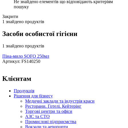
Не знайдено елементів що відповідають критеріям
пошуку
Закрити
1 знайдено продуктів
Засоби особистої гігієни
1 знайдено продуктів
Піна-мило SOFO 250мл
Артикул: FS140250
Клієнтам
Продукція
Рішення для бізнесу
Медичні заклади та індустрія краси
Ресторани. Готелі. Кейтерінг
Торгові центри та офіси
АЗС та СТО
Промислові підприємства
Вокзали та аеропорти