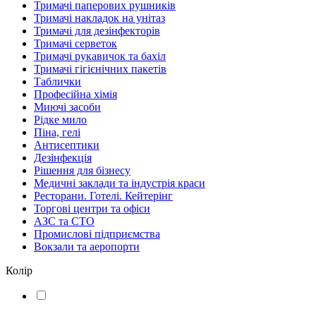
Тримачі паперових рушників
Тримачі накладок на унітаз
Тримачі для дезінфекторів
Тримачі серветок
Тримачі рукавичок та бахіл
Тримачі гігієнічних пакетів
Таблички
Професійна хімія
Миючі засоби
Рідке мило
Піна, гелі
Антисептики
Дезінфекція
Рішення для бізнесу
Медичні заклади та індустрія краси
Ресторани. Готелі. Кейтерінг
Торгові центри та офіси
АЗС та СТО
Промислові підприємства
Вокзали та аеропорти
Колір