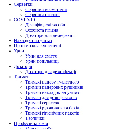
Серветки
Серветки косметичні
Серветки столові
COVID-19
Дезінфікуючі засоби
Особиста гігієна
Дозатори для дезінфекції
Накладки на унітаз
Простирадла кушеточні
Урни
Урни для сміття
Урни попільниці
Дозатори
Дозатори для дезинфекції
Тримачі
Тримачі паперу туалетного
Тримачі паперових рушників
Тримачі накладок на унітаз
Тримачі для дезінфекторів
Тримачі серветок
Тримачі рукавичок та бахіл
Тримачі гігієнічних пакетів
Таблички
Професійна хімія
Миючі засоби