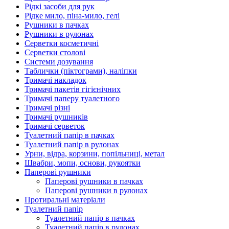
Рідкі засоби для рук
Рідке мило, піна-мило, гелі
Рушники в пачках
Рушники в рулонах
Серветки косметичні
Серветки столові
Системи дозування
Таблички (піктограми), наліпки
Тримачі накладок
Тримачі пакетів гігієнічних
Тримачі паперу туалетного
Тримачі різні
Тримачі рушників
Тримачі серветок
Туалетний папір в пачках
Туалетний папір в рулонах
Урни, відра, корзини, попільниці, метал
Швабри, мопи, основи, рукоятки
Паперові рушники
Паперові рушники в пачках
Паперові рушники в рулонах
Протиральні матеріали
Туалетний папір
Туалетний папір в пачках
Туалетний папір в рулонах