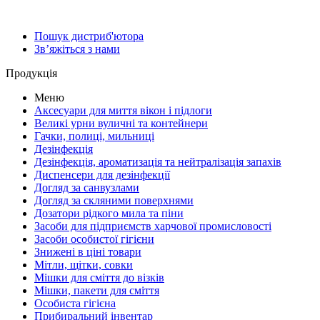
Пошук дистриб'ютора
Зв’яжіться з нами
Продукція
Меню
Аксесуари для миття вікон і підлоги
Великі урни вуличні та контейнери
Гачки, полиці, мильниці
Дезінфекція
Дезінфекція, ароматизація та нейтралізація запахів
Диспенсери для дезінфекції
Догляд за санвузлами
Догляд за скляними поверхнями
Дозатори рідкого мила та піни
Засоби для підприємств харчової промисловості
Засоби особистої гігієни
Знижені в ціні товари
Мітли, щітки, совки
Мішки для сміття до візків
Мішки, пакети для сміття
Особиста гігієна
Прибиральний інвентар