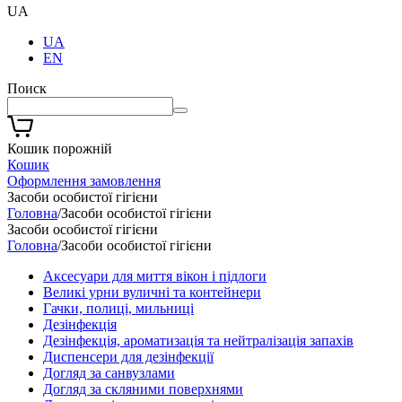
UA
UA
EN
Поиск
Кошик порожній
Кошик
Оформлення замовлення
Засоби особистої гігієни
Головна
/
Засоби особистої гігієни
Засоби особистої гігієни
Головна
/
Засоби особистої гігієни
Аксесуари для миття вікон і підлоги
Великі урни вуличні та контейнери
Гачки, полиці, мильниці
Дезінфекція
Дезінфекція, ароматизація та нейтралізація запахів
Диспенсери для дезінфекції
Догляд за санвузлами
Догляд за скляними поверхнями