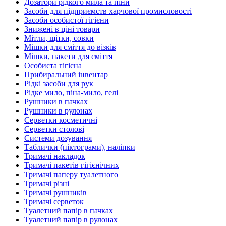
Дозатори рідкого мила та піни
Засоби для підприємств харчової промисловості
Засоби особистої гігієни
Знижені в ціні товари
Мітли, щітки, совки
Мішки для сміття до візків
Мішки, пакети для сміття
Особиста гігієна
Прибиральний інвентар
Рідкі засоби для рук
Рідке мило, піна-мило, гелі
Рушники в пачках
Рушники в рулонах
Серветки косметичні
Серветки столові
Системи дозування
Таблички (піктограми), наліпки
Тримачі накладок
Тримачі пакетів гігієнічних
Тримачі паперу туалетного
Тримачі різні
Тримачі рушників
Тримачі серветок
Туалетний папір в пачках
Туалетний папір в рулонах