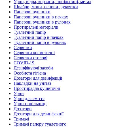
Урни, відра, корзини, попільниці, метал
Швабри, мопи, основи, рукоятки
Паперові рушники
Паперові рушники в пачках
Паперові рушники в рулонах
Протиральні матеріали
Туалетний папір
Туалетний папір в пачках
Туалетний папір в рулонах
Серветки
Серветки косметичні
Серветки столові
COVID-19
Дезінфікуючі засоби
Особиста гігієна
Дозатори для дезінфекції
Накладки на унітаз
Простирадла кушеточні
Урни
Урни для сміття
Урни попільниці
Дозатори
Дозатори для дезинфекції
Тримачі
Тримачі паперу туалетного