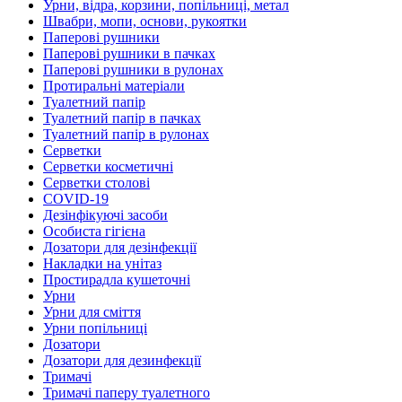
Урни, відра, корзини, попільниці, метал
Швабри, мопи, основи, рукоятки
Паперові рушники
Паперові рушники в пачках
Паперові рушники в рулонах
Протиральні матеріали
Туалетний папір
Туалетний папір в пачках
Туалетний папір в рулонах
Серветки
Серветки косметичні
Серветки столові
COVID-19
Дезінфікуючі засоби
Особиста гігієна
Дозатори для дезінфекції
Накладки на унітаз
Простирадла кушеточні
Урни
Урни для сміття
Урни попільниці
Дозатори
Дозатори для дезинфекції
Тримачі
Тримачі паперу туалетного