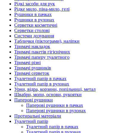
Рідкі засоби для рук
Рідке мило, піна-мило, гелі
Рушники в пачках
Рушники в рулонах
Серветки косметичні
Серветки столові
Системи дозування
Таблички (піктограми), наліпки
Тримачі накладок
Тримачі пакетів гігієнічних
Тримачі паперу туалетного
Тримачі різні
Тримачі рушників
Тримачі серветок
Туалетний папір в пачках
Туалетний папір в рулонах
Урни, відра, корзини, попільниці, метал
Швабри, мопи, основи, рукоятки
Паперові рушники
Паперові рушники в пачках
Паперові рушники в рулонах
Протиральні матеріали
Туалетний папір
Туалетний папір в пачках
Туалетний папір в рулонах