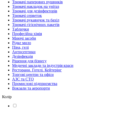
Тримачі паперових рушників
Тримачі накладок на унітаз
Тримачі для дезінфекторів
Тримачі серветок
Тримачі рукавичок та бахіл
Тримачі гігієнічних пакетів
Таблички
Професійна хімія
Миючі засоби
Рідке мило
Піна, гелі
Антисептики
Дезінфекція
Рішення для бізнесу
Медичні заклади та індустрія краси
Ресторани. Готелі. Кейтерінг
Торгові центри та офіси
АЗС та СТО
Промислові підприємства
Вокзали та аеропорти
Колір