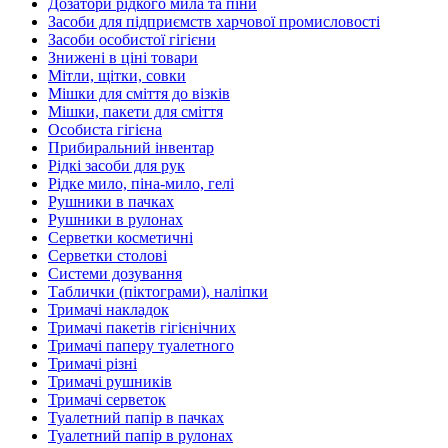
Дозатори рідкого мила та піни
Засоби для підприємств харчової промисловості
Засоби особистої гігієни
Знижені в ціні товари
Мітли, щітки, совки
Мішки для сміття до візків
Мішки, пакети для сміття
Особиста гігієна
Прибиральний інвентар
Рідкі засоби для рук
Рідке мило, піна-мило, гелі
Рушники в пачках
Рушники в рулонах
Серветки косметичні
Серветки столові
Системи дозування
Таблички (піктограми), наліпки
Тримачі накладок
Тримачі пакетів гігієнічних
Тримачі паперу туалетного
Тримачі різні
Тримачі рушників
Тримачі серветок
Туалетний папір в пачках
Туалетний папір в рулонах