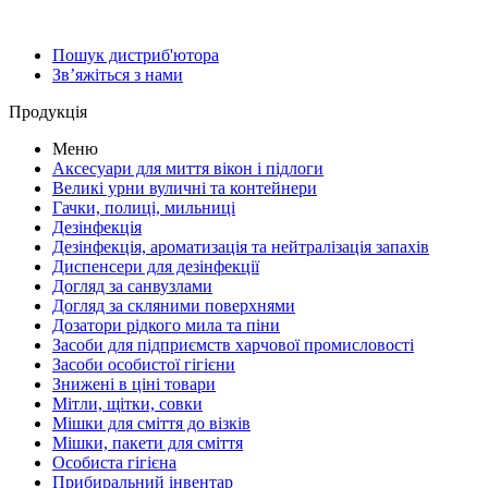
Пошук дистриб'ютора
Зв’яжіться з нами
Продукція
Меню
Аксесуари для миття вікон і підлоги
Великі урни вуличні та контейнери
Гачки, полиці, мильниці
Дезінфекція
Дезінфекція, ароматизація та нейтралізація запахів
Диспенсери для дезінфекції
Догляд за санвузлами
Догляд за скляними поверхнями
Дозатори рідкого мила та піни
Засоби для підприємств харчової промисловості
Засоби особистої гігієни
Знижені в ціні товари
Мітли, щітки, совки
Мішки для сміття до візків
Мішки, пакети для сміття
Особиста гігієна
Прибиральний інвентар