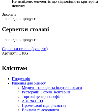
Не знайдено елементів що відповідають критеріям
пошуку
Закрити
1 знайдено продуктів
Серветки столові
1 знайдено продуктів
Серветки столові(куверти)
Артикул: C18G
Клієнтам
Продукція
Рішення для бізнесу
Медичні заклади та індустрія краси
Ресторани. Готелі. Кейтерінг
Торгові центри та офіси
АЗС та СТО
Промислові підприємства
Вокзали та аеропорти