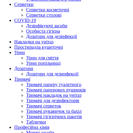
Серветки
Серветки косметичні
Серветки столові
COVID-19
Дезінфікуючі засоби
Особиста гігієна
Дозатори для дезінфекції
Накладки на унітаз
Простирадла кушеточні
Урни
Урни для сміття
Урни попільниці
Дозатори
Дозатори для дезинфекції
Тримачі
Тримачі паперу туалетного
Тримачі паперових рушників
Тримачі накладок на унітаз
Тримачі для дезінфекторів
Тримачі серветок
Тримачі рукавичок та бахіл
Тримачі гігієнічних пакетів
Таблички
Професійна хімія
Миючі засоби