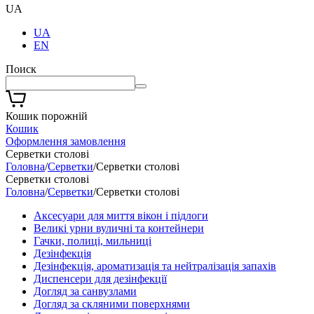
UA
UA
EN
Поиск
Кошик порожній
Кошик
Оформлення замовлення
Серветки столові
Головна
/
Серветки
/
Серветки столові
Серветки столові
Головна
/
Серветки
/
Серветки столові
Аксесуари для миття вікон і підлоги
Великі урни вуличні та контейнери
Гачки, полиці, мильниці
Дезінфекція
Дезінфекція, ароматизація та нейтралізація запахів
Диспенсери для дезінфекції
Догляд за санвузлами
Догляд за скляними поверхнями