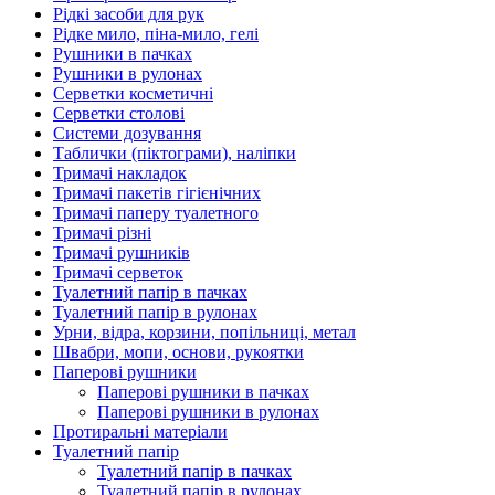
Рідкі засоби для рук
Рідке мило, піна-мило, гелі
Рушники в пачках
Рушники в рулонах
Серветки косметичні
Серветки столові
Системи дозування
Таблички (піктограми), наліпки
Тримачі накладок
Тримачі пакетів гігієнічних
Тримачі паперу туалетного
Тримачі різні
Тримачі рушників
Тримачі серветок
Туалетний папір в пачках
Туалетний папір в рулонах
Урни, відра, корзини, попільниці, метал
Швабри, мопи, основи, рукоятки
Паперові рушники
Паперові рушники в пачках
Паперові рушники в рулонах
Протиральні матеріали
Туалетний папір
Туалетний папір в пачках
Туалетний папір в рулонах