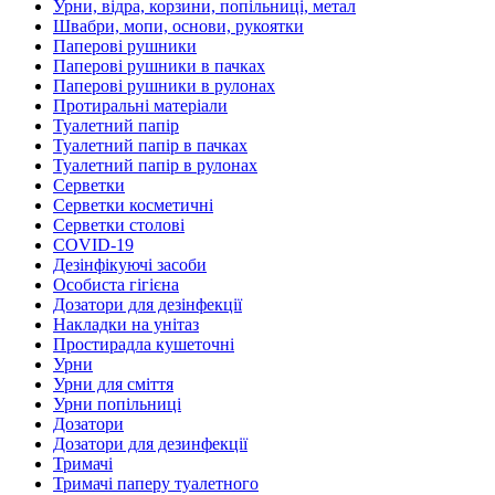
Урни, відра, корзини, попільниці, метал
Швабри, мопи, основи, рукоятки
Паперові рушники
Паперові рушники в пачках
Паперові рушники в рулонах
Протиральні матеріали
Туалетний папір
Туалетний папір в пачках
Туалетний папір в рулонах
Серветки
Серветки косметичні
Серветки столові
COVID-19
Дезінфікуючі засоби
Особиста гігієна
Дозатори для дезінфекції
Накладки на унітаз
Простирадла кушеточні
Урни
Урни для сміття
Урни попільниці
Дозатори
Дозатори для дезинфекції
Тримачі
Тримачі паперу туалетного