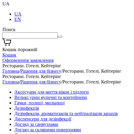
UA
UA
EN
Поиск
Кошик порожній
Кошик
Оформлення замовлення
Ресторани. Готелі. Кейтерінг
Головна
/
Рішення для бізнесу
/
Ресторани. Готелі. Кейтерінг
Ресторани. Готелі. Кейтерінг
Головна
/
Рішення для бізнесу
/
Ресторани. Готелі. Кейтерінг
Аксесуари для миття вікон і підлоги
Великі урни вуличні та контейнери
Гачки, полиці, мильниці
Дезінфекція
Дезінфекція, ароматизація та нейтралізація запахів
Диспенсери для дезінфекції
Догляд за санвузлами
Догляд за скляними поверхнями