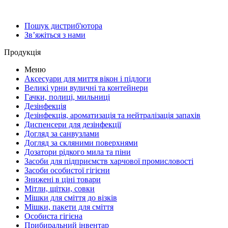
Пошук дистриб'ютора
Зв’яжіться з нами
Продукція
Меню
Аксесуари для миття вікон і підлоги
Великі урни вуличні та контейнери
Гачки, полиці, мильниці
Дезінфекція
Дезінфекція, ароматизація та нейтралізація запахів
Диспенсери для дезінфекції
Догляд за санвузлами
Догляд за скляними поверхнями
Дозатори рідкого мила та піни
Засоби для підприємств харчової промисловості
Засоби особистої гігієни
Знижені в ціні товари
Мітли, щітки, совки
Мішки для сміття до візків
Мішки, пакети для сміття
Особиста гігієна
Прибиральний інвентар