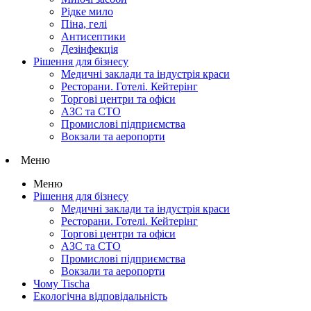
Рідке мило
Піна, гелі
Антисептики
Дезінфекція
Рішення для бізнесу
Медичні заклади та індустрія краси
Ресторани. Готелі. Кейтерінг
Торгові центри та офіси
АЗС та СТО
Промислові підприємства
Вокзали та аеропорти
Меню
Меню
Рішення для бізнесу
Медичні заклади та індустрія краси
Ресторани. Готелі. Кейтерінг
Торгові центри та офіси
АЗС та СТО
Промислові підприємства
Вокзали та аеропорти
Чому Tischa
Екологічна відповідальність