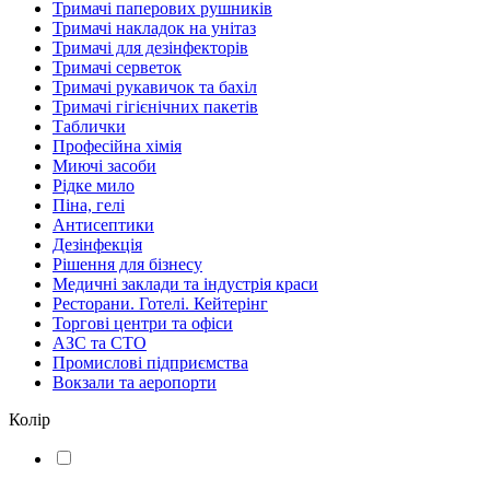
Тримачі паперових рушників
Тримачі накладок на унітаз
Тримачі для дезінфекторів
Тримачі серветок
Тримачі рукавичок та бахіл
Тримачі гігієнічних пакетів
Таблички
Професійна хімія
Миючі засоби
Рідке мило
Піна, гелі
Антисептики
Дезінфекція
Рішення для бізнесу
Медичні заклади та індустрія краси
Ресторани. Готелі. Кейтерінг
Торгові центри та офіси
АЗС та СТО
Промислові підприємства
Вокзали та аеропорти
Колір