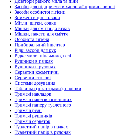
Дозатори рідкого мила та піни
Засоби для підприємств харчової промисловості
Засоби особистої гігієни
Знижені в ціні товари
Мітли, щітки, совки
Мішки для сміття до візків
Мішки, пакети для сміття
Особиста гігієна
Прибиральний інвентар
Рідкі засоби для рук
Рідке мило, піна-мило, гелі
Рушники в пачках
Рушники в рулонах
Серветки косметичні
Серветки столові
Системи дозування
Таблички (піктограми), наліпки
Тримачі накладок
Тримачі пакетів гігієнічних
Тримачі паперу туалетного
Тримачі різні
Тримачі рушників
Тримачі серветок
Туалетний папір в пачках
Туалетний папір в рулонах