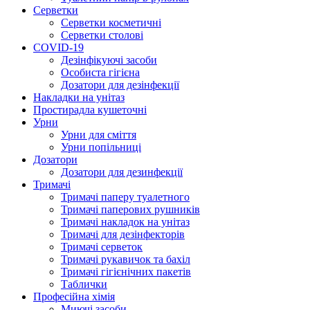
Серветки
Серветки косметичні
Серветки столові
COVID-19
Дезінфікуючі засоби
Особиста гігієна
Дозатори для дезінфекції
Накладки на унітаз
Простирадла кушеточні
Урни
Урни для сміття
Урни попільниці
Дозатори
Дозатори для дезинфекції
Тримачі
Тримачі паперу туалетного
Тримачі паперових рушників
Тримачі накладок на унітаз
Тримачі для дезінфекторів
Тримачі серветок
Тримачі рукавичок та бахіл
Тримачі гігієнічних пакетів
Таблички
Професійна хімія
Миючі засоби