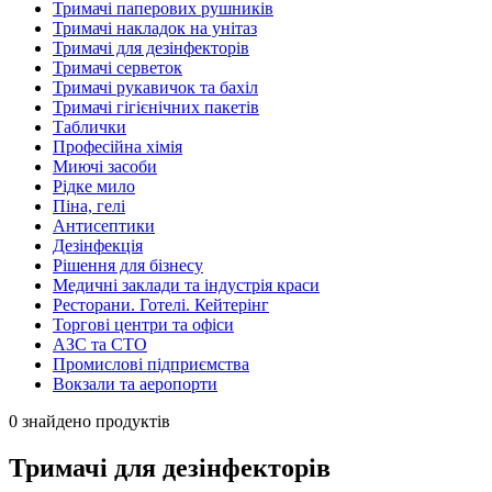
Тримачі паперових рушників
Тримачі накладок на унітаз
Тримачі для дезінфекторів
Тримачі серветок
Тримачі рукавичок та бахіл
Тримачі гігієнічних пакетів
Таблички
Професійна хімія
Миючі засоби
Рідке мило
Піна, гелі
Антисептики
Дезінфекція
Рішення для бізнесу
Медичні заклади та індустрія краси
Ресторани. Готелі. Кейтерінг
Торгові центри та офіси
АЗС та СТО
Промислові підприємства
Вокзали та аеропорти
0 знайдено продуктів
Тримачі для дезінфекторів