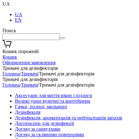
UA
UA
EN
Поиск
Кошик порожній
Кошик
Оформлення замовлення
Тримачі для дезінфекторів
Головна
/
Тримачі
/
Тримачі для дезінфекторів
Тримачі для дезінфекторів
Головна
/
Тримачі
/
Тримачі для дезінфекторів
Аксесуари для миття вікон і підлоги
Великі урни вуличні та контейнери
Гачки, полиці, мильниці
Дезінфекція
Дезінфекція, ароматизація та нейтралізація запахів
Диспенсери для дезінфекції
Догляд за санвузлами
Догляд за скляними поверхнями