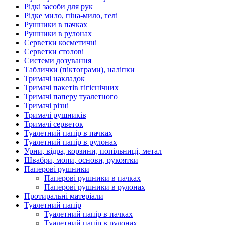
Рідкі засоби для рук
Рідке мило, піна-мило, гелі
Рушники в пачках
Рушники в рулонах
Серветки косметичні
Серветки столові
Системи дозування
Таблички (піктограми), наліпки
Тримачі накладок
Тримачі пакетів гігієнічних
Тримачі паперу туалетного
Тримачі різні
Тримачі рушників
Тримачі серветок
Туалетний папір в пачках
Туалетний папір в рулонах
Урни, відра, корзини, попільниці, метал
Швабри, мопи, основи, рукоятки
Паперові рушники
Паперові рушники в пачках
Паперові рушники в рулонах
Протиральні матеріали
Туалетний папір
Туалетний папір в пачках
Туалетний папір в рулонах