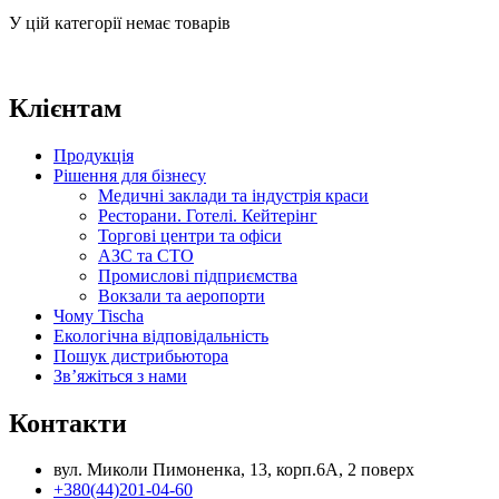
У цій категорії немає товарів
Клієнтам
Продукція
Рішення для бізнесу
Медичні заклади та індустрія краси
Ресторани. Готелі. Кейтерінг
Торгові центри та офіси
АЗС та СТО
Промислові підприємства
Вокзали та аеропорти
Чому Tischa
Екологічна відповідальність
Пошук дистрибьютора
Зв’яжіться з нами
Контакти
вул. Миколи Пимоненка, 13, корп.6А, 2 поверх
+380(44)201-04-60