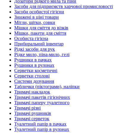
Дозатори рідкого мила та піни
Засоби для підприємств харчової промисловості
Засоби особистої гігієни
Знижені в ціні товари
Мітли, щітки, совки
Мішки для сміття до візків
Мішки, пакети для сміття
Особиста гігієна
Прибиральний інвентар
Рідкі засоби для рук
Рідке мило, піна-мило, гелі
Рушники в пачках
Рушники в рулонах
Серветки косметичні
Серветки столові
Системи дозування
Таблички (піктограми), наліпки
Тримачі накладок
Тримачі пакетів гігієнічних
Тримачі паперу туалетного
Тримачі різні
Тримачі рушників
Тримачі серветок
Туалетний папір в пачках
Туалетний папір в рулонах