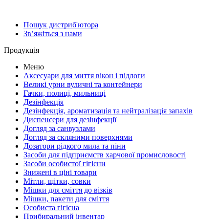
Пошук дистриб'ютора
Зв’яжіться з нами
Продукція
Меню
Аксесуари для миття вікон і підлоги
Великі урни вуличні та контейнери
Гачки, полиці, мильниці
Дезінфекція
Дезінфекція, ароматизація та нейтралізація запахів
Диспенсери для дезінфекції
Догляд за санвузлами
Догляд за скляними поверхнями
Дозатори рідкого мила та піни
Засоби для підприємств харчової промисловості
Засоби особистої гігієни
Знижені в ціні товари
Мітли, щітки, совки
Мішки для сміття до візків
Мішки, пакети для сміття
Особиста гігієна
Прибиральний інвентар