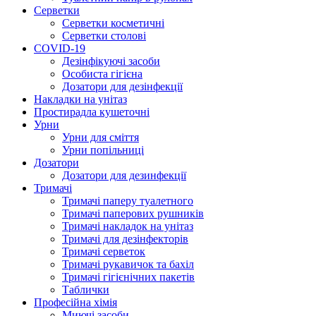
Серветки
Серветки косметичні
Серветки столові
COVID-19
Дезінфікуючі засоби
Особиста гігієна
Дозатори для дезінфекції
Накладки на унітаз
Простирадла кушеточні
Урни
Урни для сміття
Урни попільниці
Дозатори
Дозатори для дезинфекції
Тримачі
Тримачі паперу туалетного
Тримачі паперових рушників
Тримачі накладок на унітаз
Тримачі для дезінфекторів
Тримачі серветок
Тримачі рукавичок та бахіл
Тримачі гігієнічних пакетів
Таблички
Професійна хімія
Миючі засоби