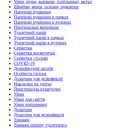
Урни, відра, корзини, попільниці, метал
Швабри, мопи, основи, рукоятки
Паперові рушники
Паперові рушники в пачках
Паперові рушники в рулонах
Протиральні матеріали
Туалетний папір
Туалетний папір в пачках
Туалетний папір в рулонах
Серветки
Серветки косметичні
Серветки столові
COVID-19
Дезінфікуючі засоби
Особиста гігієна
Дозатори для дезінфекції
Накладки на унітаз
Простирадла кушеточні
Урни
Урни для сміття
Урни попільниці
Дозатори
Дозатори для дезинфекції
Тримачі
Тримачі паперу туалетного