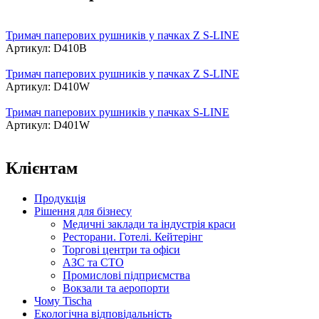
Тримач паперових рушників у пачках Z S-LINE
Артикул: D410B
Тримач паперових рушників у пачках Z S-LINE
Артикул: D410W
Тримач паперових рушників у пачках S-LINE
Артикул: D401W
Клієнтам
Продукція
Рішення для бізнесу
Медичні заклади та індустрія краси
Ресторани. Готелі. Кейтерінг
Торгові центри та офіси
АЗС та СТО
Промислові підприємства
Вокзали та аеропорти
Чому Tischa
Екологічна відповідальність