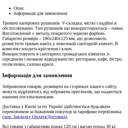
Опис
Інформація для замовлення
Тримачі паперових рушників V-складка, місткі і надійні в
обслуговуванні. Тип рушників що використовуються – пачки.
Виготовлений з металу, покритого чорною фарбою.
Габаритні розміри – 180x240x125 мм, що дозволяють
розмістити тримач навіть у невеликій санітарній кімнаті. В
комплект входить кріплення і ключ.
Використовують в санітарних громадських кімнатах із
середньою і низькою відвідуваністю: ресторани, кафе, бістро,
поліклініки, салони краси.
Інформація для замовлення
Зображення товарів, розміщені на сторінках нашого сайту,
можуть відрізнятись від зображень оригіналів, що надаються
нашими постачальниками.
Доставка у Києві та по Україні здійснюється будь-яким
перевізником за бажанням покупця за тарифами перевізника
(
див. Закладку Оплата/Доставка
).
Всі товари з габаритами понад 120 см і вагою понад 30 кг