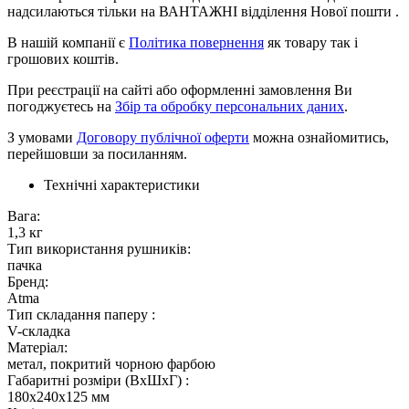
надсилаються тільки на ВАНТАЖНІ відділення Нової пошти .
В нашій компанії є
Політика повернення
як товару так і
грошових коштів.
При реєстрації на сайті або оформленні замовлення Ви
погоджуєтесь на
Збір та обробку персональних даних
.
З умовами
Договору публічної оферти
можна ознайомитись,
перейшовши за посиланням.
Технічні характеристики
Вага:
1,3 кг
Тип використання рушників:
пачка
Бренд:
Atma
Тип складання паперу :
V-складка
Матеріал:
метал, покритий чорною фарбою
Габаритні розміри (ВхШхГ) :
180x240x125 мм