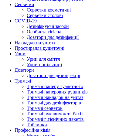
Серветки
Серветки косметичні
Серветки столові
COVID-19
Дезінфікуючі засоби
Особиста гігієна
Дозатори для дезінфекції
Накладки на унітаз
Простирадла кушеточні
Урни
Урни для сміття
Урни попільниці
Дозатори
Дозатори для дезинфекції
Тримачі
Тримачі паперу туалетного
Тримачі паперових рушників
Тримачі накладок на унітаз
Тримачі для дезінфекторів
Тримачі серветок
Тримачі рукавичок та бахіл
Тримачі гігієнічних пакетів
Таблички
Професійна хімія
Миючі засоби