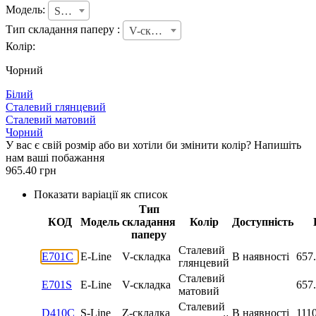
Модель:
S-Line
Тип складання паперу :
V-складка
Колір:
Чорний
Білий
Сталевий глянцевий
Сталевий матовий
Чорний
У вас є свій розмір або ви хотіли би змінити колір? Напишіть
нам ваші побажання
965.40
грн
Показати варіації як список
Тип
КОД
Модель
складання
Колір
Доступність
паперу
Сталевий
E701C
E-Line
V-складка
В наявності
657
глянцевий
Сталевий
E701S
E-Line
V-складка
657
матовий
Сталевий
D410C
S-Line
Z-складка
В наявності
111