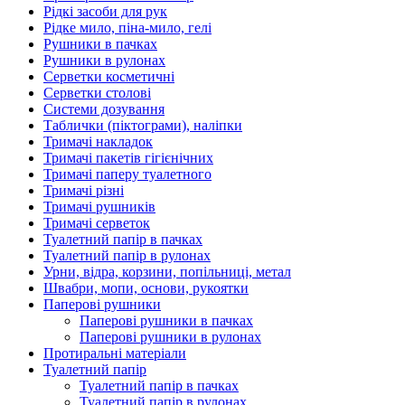
Рідкі засоби для рук
Рідке мило, піна-мило, гелі
Рушники в пачках
Рушники в рулонах
Серветки косметичні
Серветки столові
Системи дозування
Таблички (піктограми), наліпки
Тримачі накладок
Тримачі пакетів гігієнічних
Тримачі паперу туалетного
Тримачі різні
Тримачі рушників
Тримачі серветок
Туалетний папір в пачках
Туалетний папір в рулонах
Урни, відра, корзини, попільниці, метал
Швабри, мопи, основи, рукоятки
Паперові рушники
Паперові рушники в пачках
Паперові рушники в рулонах
Протиральні матеріали
Туалетний папір
Туалетний папір в пачках
Туалетний папір в рулонах