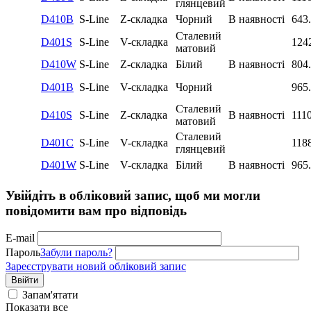
глянцевий
D410B
S-Line
Z-складка
Чорний
В наявності
643
Сталевий
D401S
S-Line
V-складка
124
матовий
D410W
S-Line
Z-складка
Білий
В наявності
804
D401B
S-Line
V-складка
Чорний
965
Сталевий
D410S
S-Line
Z-складка
В наявності
111
матовий
Сталевий
D401C
S-Line
V-складка
118
глянцевий
D401W
S-Line
V-складка
Білий
В наявності
965
Увійдіть в обліковий запис, щоб ми могли
повідомити вам про відповідь
E-mail
Пароль
Забули пароль?
Зареєструвати новий обліковий запис
Ввійти
Запам'ятати
Показати все