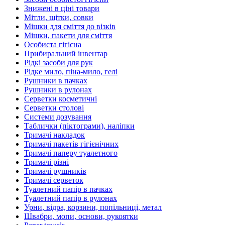
Знижені в ціні товари
Мітли, щітки, совки
Мішки для сміття до візків
Мішки, пакети для сміття
Особиста гігієна
Прибиральний інвентар
Рідкі засоби для рук
Рідке мило, піна-мило, гелі
Рушники в пачках
Рушники в рулонах
Серветки косметичні
Серветки столові
Системи дозування
Таблички (піктограми), наліпки
Тримачі накладок
Тримачі пакетів гігієнічних
Тримачі паперу туалетного
Тримачі різні
Тримачі рушників
Тримачі серветок
Туалетний папір в пачках
Туалетний папір в рулонах
Урни, відра, корзини, попільниці, метал
Швабри, мопи, основи, рукоятки