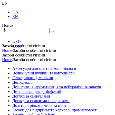
EN
UA
EN
Поиск
$
USD
Засоби особистої гігієни
EUR
Home
/
Засоби особистої гігієни
Засоби особистої гігієни
Home
/
Засоби особистої гігієни
Аксесуари для миття вікон і підлоги
Великі урни вуличні та контейнери
Гачки, полиці, мильниці
Дезінфекція
Дезінфекція, ароматизація та нейтралізація запахів
Диспенсери для дезінфекції
Догляд за санвузлами
Догляд за скляними поверхнями
Дозатори рідкого мила та піни
Засоби для підприємств харчової промисловості
Засоби особистої гігієни