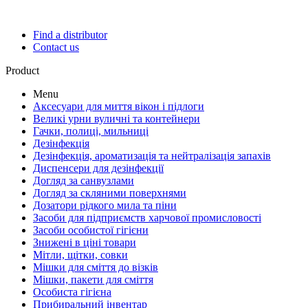
Find a distributor
Contact us
Product
Menu
Аксесуари для миття вікон і підлоги
Великі урни вуличні та контейнери
Гачки, полиці, мильниці
Дезінфекція
Дезінфекція, ароматизація та нейтралізація запахів
Диспенсери для дезінфекції
Догляд за санвузлами
Догляд за скляними поверхнями
Дозатори рідкого мила та піни
Засоби для підприємств харчової промисловості
Засоби особистої гігієни
Знижені в ціні товари
Мітли, щітки, совки
Мішки для сміття до візків
Мішки, пакети для сміття
Особиста гігієна
Прибиральний інвентар