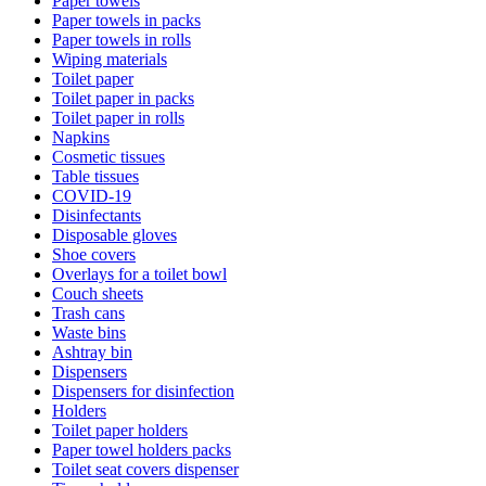
Paper towels
Paper towels in packs
Paper towels in rolls
Wiping materials
Toilet paper
Toilet paper in packs
Toilet paper in rolls
Napkins
Cosmetic tissues
Table tissues
COVID-19
Disinfectants
Disposable gloves
Shoe covers
Overlays for a toilet bowl
Couch sheets
Trash cans
Waste bins
Ashtray bin
Dispensers
Dispensers for disinfection
Holders
Toilet paper holders
Paper towel holders packs
Toilet seat covers dispenser