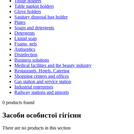
Tissue holders
Table napkin holders
Glove holders
Sanitary disposal bag holder
Plates
Soaps and detergents
Detergents
Liquid soap
Foams, gels
Antiseptics
Disinfection
Business solutions
Medical facilities and the beauty industry
Restaurants. Hotels. Catering
Shopping centers and offices
Gas station and service station
Industrial enterprises
Railway stations and airports
0 products found
Засоби особистої гігієни
There are no products in this section