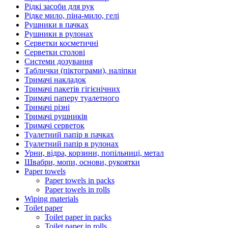
Рідкі засоби для рук
Рідке мило, піна-мило, гелі
Рушники в пачках
Рушники в рулонах
Серветки косметичні
Серветки столові
Системи дозування
Таблички (піктограми), наліпки
Тримачі накладок
Тримачі пакетів гігієнічних
Тримачі паперу туалетного
Тримачі різні
Тримачі рушників
Тримачі серветок
Туалетний папір в пачках
Туалетний папір в рулонах
Урни, відра, корзини, попільниці, метал
Швабри, мопи, основи, рукоятки
Paper towels
Paper towels in packs
Paper towels in rolls
Wiping materials
Toilet paper
Toilet paper in packs
Toilet paper in rolls